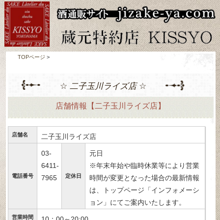
TOPページ
>
☆
二子玉川ライズ店
☆
店舗情報【二子玉川ライズ店】
店舗名
二子玉川ライズ店
03-
元日
6411-
※年末年始や臨時休業等により営業
電話番号
定休日
7965
時間が変更となった場合の最新情報
は、トップページ「インフォメーシ
ョン」にてご案内いたします。
営業時間
10：00～20:00